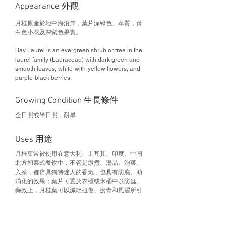
Appearance 外觀
月桂原產於地中海沿岸，葉片深綠色、革質，黃
白色小花及深紫色果實。
Bay Laurel is an evergreen shrub or tree in the
laurel family (Lauraceae) with dark green and
smooth leaves, white-with-yellow flowers, and
purple-black berries.
Growing Condition 生長條件
全日照或半日照，耐旱
Uses 用途
月桂葉常被使用在意大利、土耳其、印度、中国
北方和泰式餐饮中，不管是燉煮、湯品、泡菜、
入茶，都倍具獨特迷人的香氣，也具有防腐、助
消化的效果；葉片可置於衣櫃或米桶中以防蟲。
藥效上，月桂葉可以減輕扭傷、瘀青和風濕所引
起的疼痛。
Health Benefits 營養價值